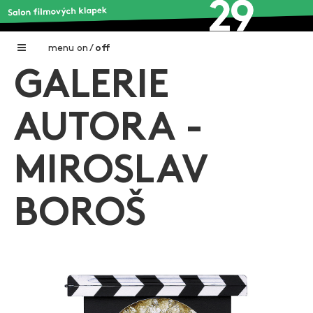
menu
on
/
off
GALERIE
Home
Nadační fond FILMTALENT ZLÍN
AUTORA -
Galerie filmových klapek
MIROSLAV
Autoři filmových klapek
O projektu
BOROŠ
Aktuální výstavy
Aukce filmových klapek
Aktuality