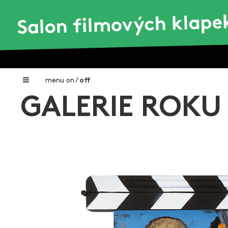
menu
on
/
off
GALERIE ROKU
Home
Nadační fond FILMTALENT ZLÍN
Galerie filmových klapek
Autoři filmových klapek
O projektu
Aktuální výstavy