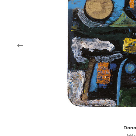
Aukce filmových klapek
Aktuality
Zlín Film Festival
Dana