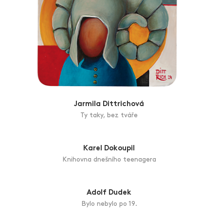
Alexandra Dětinská
Víla