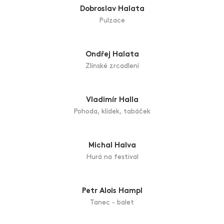
Miroslav Göttlich
Strážci času
David Hugo Habermann
Kameraman
Patrik Hábl
Květ
Dobroslav Halata
Pulzace
Ondřej Halata
Zlínské zrcadlení