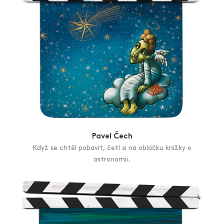
Pavel Čech
Když se chtěl pobavit, četl si na obláčku knížky o
astronomii.