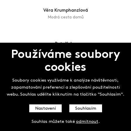
Cirkus de Soleil
Detelina Christova Kožucharova
Ticho mezi kapkami
Používáme soubory
cookies
Věra Krumphanzlová
Modrá cesta domů
Soubory cookies využíváme k analýze návštěvnosti,
zapamatování preferencí a zlepšování použitelnosti
webu. Souhlas udělíte kliknutím na tlačítko "Souhlasím".
Petr Kuba
Zlatá rybka
Nastavení
Souhlasím
Souhlas můžete také
odmítnout
.