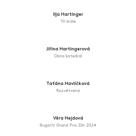
Vladimír Halla
Pohoda, klídek, tabáček
Michal Halva
Hurá na festival
Petr Alois Hampl
Tanec - balet
Ilja Hartinger
Tří krále
Jiřina Hartingerová
Okna katedrál