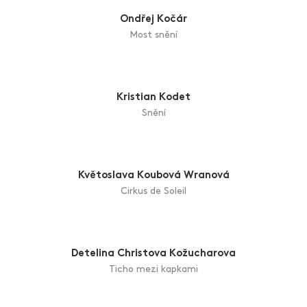
Múzy
Ina Kitzbergerová
Nový život
Ondřej Kočár
Most snění
Kristian Kodet
Snění
Květoslava Koubová Wranová