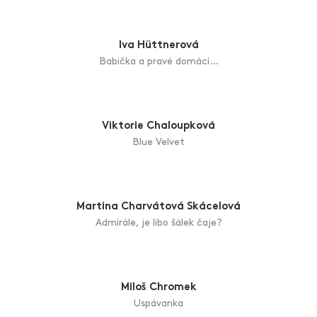
Tomáš Hřivnáč
Tři koně
Petra Hřivnáčová
Hlubina
Iva Hüttnerová
Babička a pravé domácí…
Viktorie Chaloupková
Blue Velvet