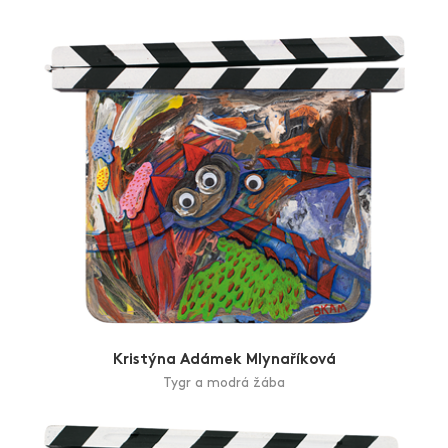
Zlín Film Festival
Kristýna Adámek Mlynaříková
Tygr a modrá žába