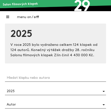
menu
on
/
off
Home
2025
Nadační fond FILMTALENT ZLÍN
V roce 2025 bylo vydraženo celkem 124 klapek od
Galerie filmových klapek
124 autorů. Konečný výtěžek dražby 28. ročníku
Salonu filmových klapek Zlín činil
4 430 000 Kč.
Autoři filmových klapek
O projektu
Aktuální výstavy
Aukce filmových klapek
Aktuality