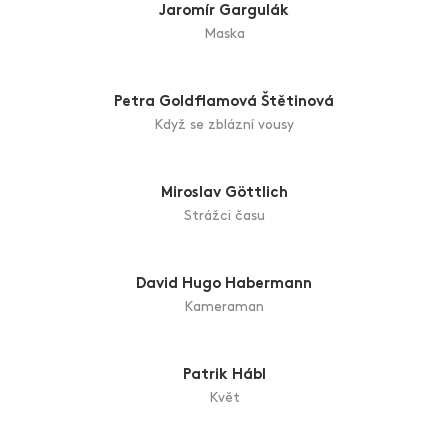
Alžběta Erben Beránková
Hold Your Horses
Bára Fišerová
Sním…prosím probudit!
Jaroslava Fišerová
A zase ve skluzu
Jaromír Gargulák
Maska
Petra Goldflamová Štětinová
Když se zblázní vousy