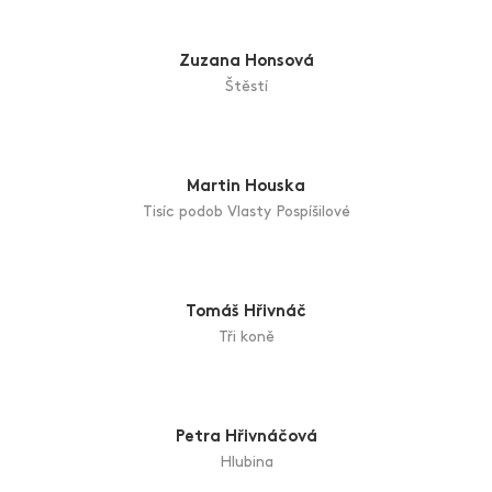
Taťána Havlíčková
Rozvětvená
Věra Hejdová
Bugatti Grand Prix Zlín 2024
Zuzana Honsová
Štěstí
Martin Houska
Tisíc podob Vlasty Pospíšilové