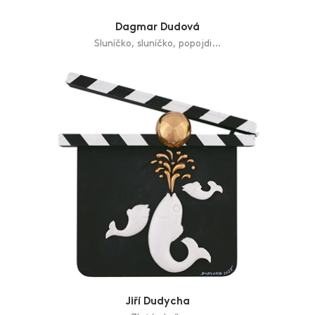
Jarmila Dittrichová
Ty taky, bez tváře
Karel Dokoupil
Knihovna dnešního teenagera
Adolf Dudek
Bylo nebylo po 19.
Dagmar Dudová
Sluníčko, sluníčko, popojdi…