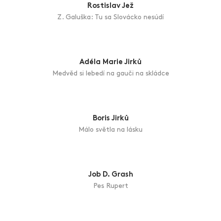
Lenka Jasenská
Theodore Pištěku, hodně zdraví a díky za kostýmy.
Františku Pavlíčku, poděkování za scénář pohádky.
Rostislav Jež
Z. Galuška: Tu sa Slovácko nesúdí
Adéla Marie Jirků
Medvěd si lebedí na gauči na skládce
Boris Jirků
Málo světla na lásku