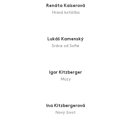
Job D. Grash
Pes Rupert
Renáta Kaiserová
Hravá koťátka
Lukáš Kamenský
Srdce od Sofie
Igor Kitzberger