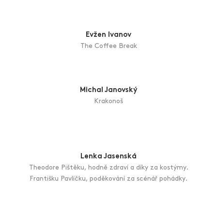
Martina Charvátová Skácelová
Admirále, je libo šálek čaje?
Miloš Chromek
Uspávanka
Evžen Ivanov
The Coffee Break
Michal Janovský
Krakonoš