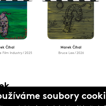
ek Číhal
Marek Číhal
e Film Industry / 2025
Bruce Lee / 2026
pek
oužíváme soubory cooki