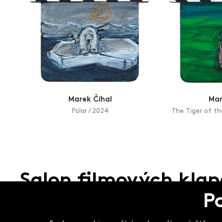
Aukce filmových klapek
Aktuality
Zlín Film Festival
Marek Číhal
Mar
Polar / 2024
The Tiger of th
Salon filmových kla
P