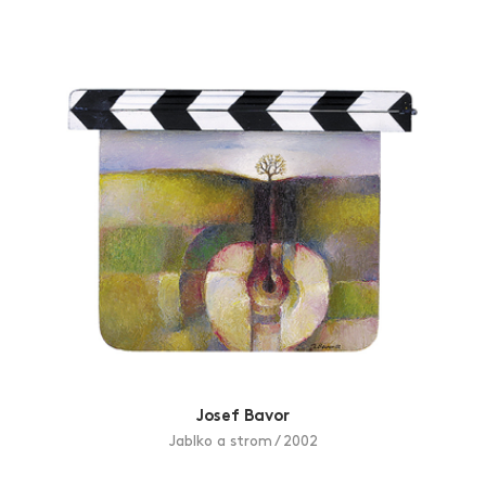
Učil dvacet let externě na katedře výtvarné kultury
Zlín Film Festival
Pedagogické fakulty Univerzity Hradec Králové. Je
členem Unie výtvarných umělců a od r. 2007 předsedou
UVU, z.s. Hradec Králové. Volnou malířskou a grafickou
tvorbu inspirovanou lékařským prostředím, mikrosvětem
přírody a morfologií lidského těla představil dosud na
třiceti samostatných výstavách a na desítkách
společných výstav v České republice i v zahraničí (SRN,
Polsko, Slovensko).Působí také jako kurátor výstav na
Lékařské fakultě a v Galerii Na Hradě v Hradci Králové.
Josef Bavor
Jablko a strom / 2002