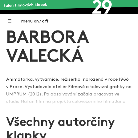
menu
on
/
off
BARBORA
Home
Nadační fond FILMTALENT ZLÍN
VALECKÁ
Galerie filmových klapek
Autoři filmových klapek
Animátorka, výtvarnice, režisérka, narozená v roce 1986
v Praze. Vystudovala ateliér Filmové a televizní grafiky na
O projektu
UMPRUM (2012). Po absolvování začala pracovat ve
Zobrazit více
Aktuální výstavy
studiu Hafan film na projektu celovečerního filmu Jana
Baleje "Malá z rybárny". Tamtéž v roce 2014 - 2015 vznikl
Aukce filmových klapek
také první autorský film pro děti Báry Valecké a Filipa
Všechny autorčiny
Pošivače "Až po uši v mechu". Věnuje se převážně tvorbě
Aktuality
pro děti, loutkové animaci, kreslí a maluje pro hospicové
klapky