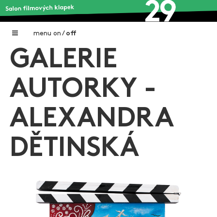
menu
on
/
off
GALERIE
Home
Nadační fond FILMTALENT ZLÍN
AUTORKY -
Galerie filmových klapek
ALEXANDRA
Autoři filmových klapek
O projektu
DĚTINSKÁ
Aktuální výstavy
Aukce filmových klapek
Aktuality