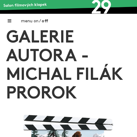
menu
on
/
off
GALERIE
Home
Nadační fond FILMTALENT ZLÍN
AUTORA -
Galerie filmových klapek
MICHAL FILÁK
Autoři filmových klapek
O projektu
PROROK
Aktuální výstavy
Aukce filmových klapek
Aktuality