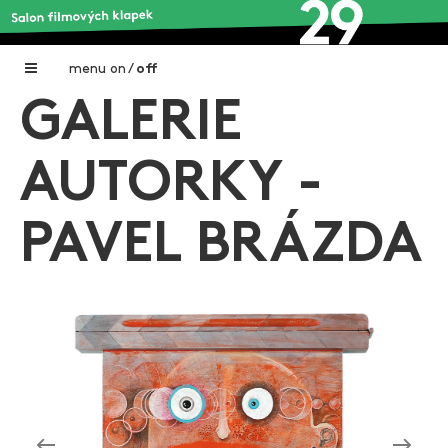
menu
on
/
off
GALERIE
Home
Nadační fond FILMTALENT ZLÍN
AUTORKY -
Galerie filmových klapek
PAVEL BRÁZDA
Autoři filmových klapek
O projektu
Aktuální výstavy
Aukce filmových klapek
Aktuality