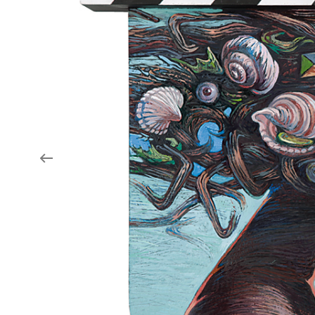
Aukce filmových klapek
Aktuality
Zlín Film Festival