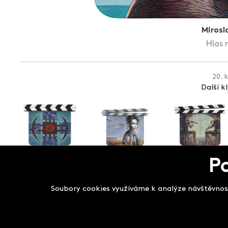
Mirosl
Hlas 
20. 
Další k
P
Salon filmových kla
Soubory cookies využíváme k analýze návštěvnost