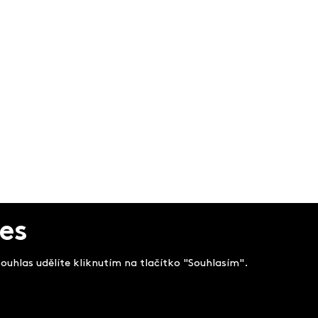
es
uhlas udělíte kliknutím na tlačítko "Souhlasím".