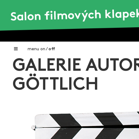
menu
on
/
off
GALERIE AUTO
Home
Nadační fond FILMTALENT ZLÍN
GÖTTLICH
Galerie filmových klapek
Autoři filmových klapek
O projektu
Aktuální výstavy