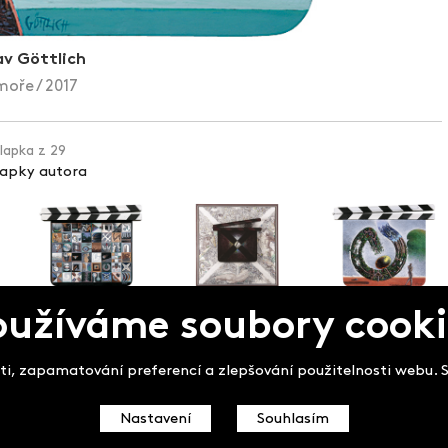
av Göttlich
moře / 2017
klapka z 29
lapky autora
oužíváme soubory cooki
pek
i, zapamatování preferencí a zlepšování použitelnosti webu. So
Nastavení
Souhlasím