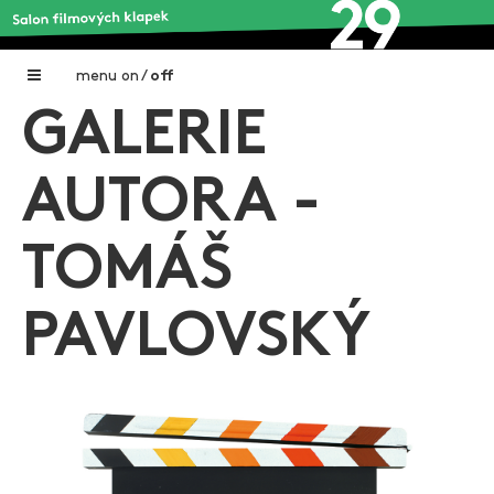
menu
on
/
off
GALERIE
Home
Nadační fond FILMTALENT ZLÍN
AUTORA -
Galerie filmových klapek
TOMÁŠ
Autoři filmových klapek
O projektu
PAVLOVSKÝ
Aktuální výstavy
Aukce filmových klapek
Aktuality