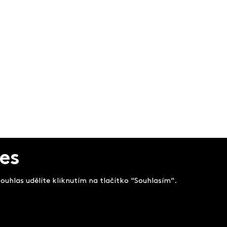
es
uhlas udělíte kliknutím na tlačítko "Souhlasím".