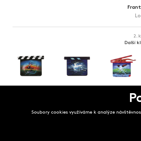
Frant
Lo
2. 
Další k
P
Salon filmových kla
Soubory cookies využíváme k analýze návštěvnost