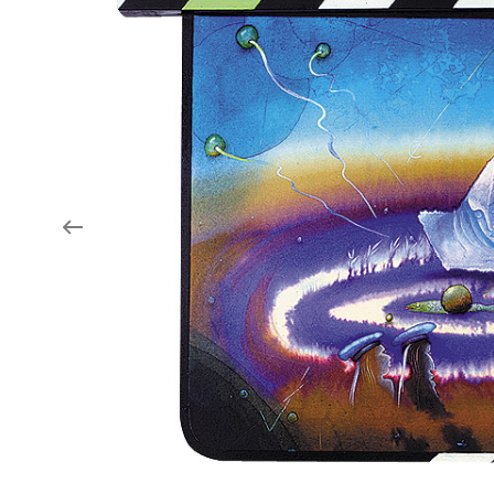
Aukce filmových klapek
Aktuality
Zlín Film Festival