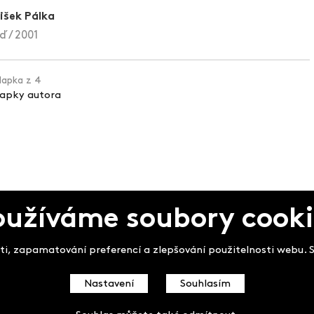
išek Pálka
ď / 2001
klapka z 4
lapky autora
oužíváme soubory cooki
pek
i, zapamatování preferencí a zlepšování použitelnosti webu. So
Nastavení
Souhlasím