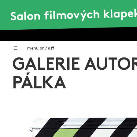
menu
on
/
off
GALERIE AUTOR
Home
Nadační fond FILMTALENT ZLÍN
PÁLKA
Galerie filmových klapek
Autoři filmových klapek
O projektu
Aktuální výstavy