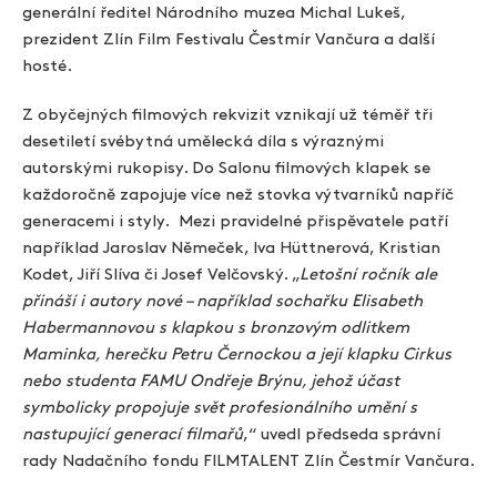
generální ředitel Národního muzea Michal Lukeš,
prezident Zlín Film Festivalu Čestmír Vančura a další
hosté.
Z obyčejných filmových rekvizit vznikají už téměř tři
desetiletí svébytná umělecká díla s výraznými
autorskými rukopisy. Do Salonu filmových klapek se
každoročně zapojuje více než stovka výtvarníků napříč
generacemi i styly. Mezi pravidelné přispěvatele patří
například Jaroslav Němeček, Iva Hüttnerová, Kristian
Kodet, Jiří Slíva či Josef Velčovský. „
Letošní ročník ale
přináší i autory nové – například sochařku Elisabeth
Habermannovou s klapkou s bronzovým odlitkem
Maminka, herečku Petru Černockou a její klapku Cirkus
nebo studenta FAMU Ondřeje Brýnu, jehož účast
symbolicky propojuje svět profesionálního umění s
nastupující generací filmařů
,“ uvedl předseda správní
rady Nadačního fondu FILMTALENT Zlín Čestmír Vančura.