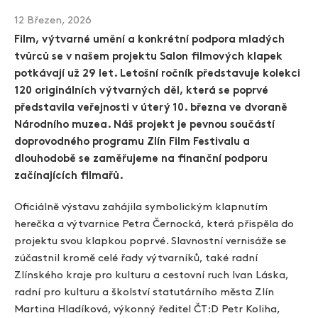
Zlín Film Festival
12 Březen, 2026
Film, výtvarné umění a konkrétní podpora mladých
tvůrců se v našem projektu Salon filmových klapek
potkávají už 29 let. Letošní ročník představuje kolekci
120 originálních výtvarných děl, která se poprvé
představila veřejnosti v úterý 10. března ve dvoraně
Národního muzea. Náš projekt je pevnou součástí
doprovodného programu Zlín Film Festivalu a
dlouhodobě se zaměřujeme na finanční podporu
začínajících filmařů.
Oficiálně výstavu zahájila symbolickým klapnutím
herečka a výtvarnice Petra Černocká, která přispěla do
projektu svou klapkou poprvé. Slavnostní vernisáže se
zúčastnil kromě celé řady výtvarníků, také radní
Zlínského kraje pro kulturu a cestovní ruch Ivan Láska,
radní pro kulturu a školství statutárního města Zlín
Martina Hladíková, výkonný ředitel ČT:D Petr Koliha,