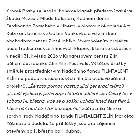
Kromě Prahy se letošní kolekce klapek představí také ve
Škoda Muzeu v Mladé Boleslavi, Rodném domě
Ferdinanda Porscheho v Liberci, v olomoucké galerie Art
Rubikon, brněnské Galerii Vaňkovka a ve zlínském
obchodním centru Zlaté jablko. Vyvrcholením projektu
bude tradiční aukce filmových klapek, která se uskuteční
v neděli 31. května 2026 v Kongresovém centru Zlín
během 66. ročníku Zlín Film Festivalu. Výtěžek dražby
směřuje prostřednictvím Nadačního fondu FILMTALENT
ZLÍN na podporu studentských filmů a audiovizuálních
projektů.
„Že tato pomoc nastupující generaci tvůrců
přináší výsledky, potvrzuje i letošní udílení cen Český lev v
sobotu 14. března, kde se o sošku uchází hned šest filmů,
které náš nadační fond podpořil,“
zdůraznila členka
správní rady Nadačního fondu FILMTALENT ZLÍN Markéta
Pášmová a dodala, že přihlášky jsou pro zájemce
otevřeny od 1. března do 1. dubna.