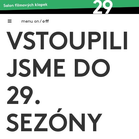
menu
on
/
off
VSTOUPILI
Home
Nadační fond FILMTALENT ZLÍN
JSME DO
Galerie filmových klapek
Autoři filmových klapek
29.
O projektu
Aktuální výstavy
SEZÓNY
Aukce filmových klapek
Aktuality