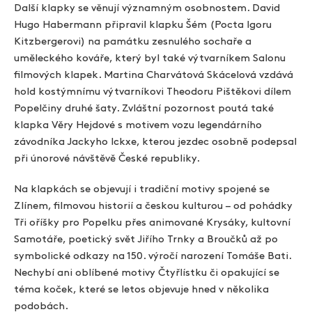
Další klapky se věnují významným osobnostem. David
Hugo Habermann připravil klapku Šém (Pocta Igoru
Kitzbergerovi) na památku zesnulého sochaře a
uměleckého kováře, který byl také výtvarníkem Salonu
filmových klapek. Martina Charvátová Skácelová vzdává
hold kostýmnímu výtvarníkovi Theodoru Pištěkovi dílem
Popelčiny druhé šaty. Zvláštní pozornost poutá také
klapka Věry Hejdové s motivem vozu legendárního
závodníka Jackyho Ickxe, kterou jezdec osobně podepsal
při únorové návštěvě České republiky.
Na klapkách se objevují i tradiční motivy spojené se
Zlínem, filmovou historií a českou kulturou – od pohádky
Tři oříšky pro Popelku přes animované Krysáky, kultovní
Samotáře, poetický svět Jiřího Trnky a Broučků až po
symbolické odkazy na 150. výročí narození Tomáše Bati.
Nechybí ani oblíbené motivy Čtyřlístku či opakující se
téma koček, které se letos objevuje hned v několika
podobách.